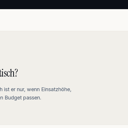
isch?
h ist er nur, wenn Einsatzhöhe,
nen Budget passen.