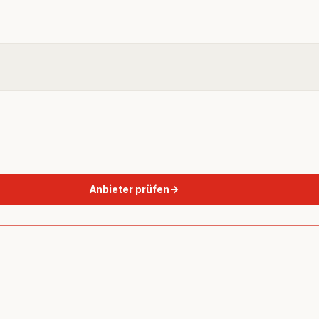
Anbieter prüfen
->