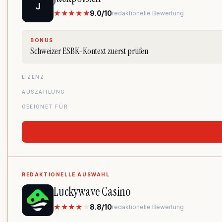
J
★★★★★
9.0/10
redaktionelle Bewertung
BONUS
Schweizer ESBK-Kontext zuerst prüfen
LIZENZ
AUSZAHLUNG
GEEIGNET FÜR
REDAKTIONELLE AUSWAHL
Luckywave Casino
★★★★
★
8.8/10
redaktionelle Bewertung