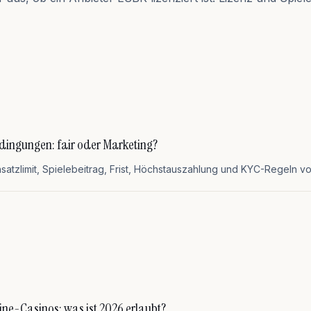
ingungen: fair oder Marketing?
insatzlimit, Spielebeitrag, Frist, Höchstauszahlung und KYC-Regeln vo
ne-Casinos: was ist 2026 erlaubt?