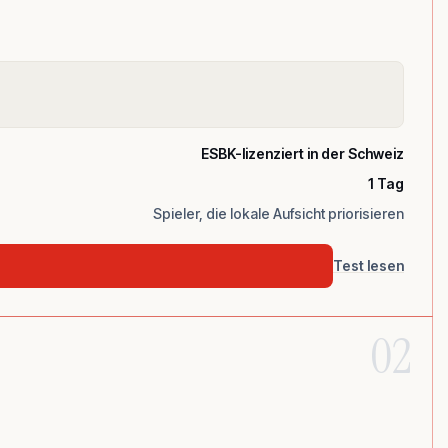
ESBK-lizenziert in der Schweiz
1 Tag
Spieler, die lokale Aufsicht priorisieren
Test lesen
02