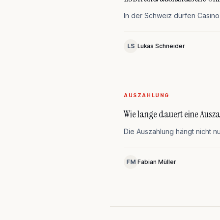
In der Schweiz dürfen Casino
LS
Lukas Schneider
AUSZAHLUNG
Wie lange dauert eine Ausz
Die Auszahlung hängt nicht 
FM
Fabian Müller