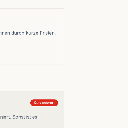
nen durch kurze Fristen,
Kurzantwort
iert. Sonst ist es