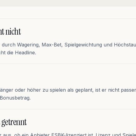
ht nicht
r durch Wagering, Max-Bet, Spielgewichtung und Höchstau
ht die Headline.
ger oder höher zu spielen als geplant, ist er nicht passend.
r Bonusbetrag.
 getrennt
 aus, ob ein Anbieter ESBK-lizenziert ist. Lizenz und Spie