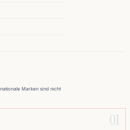
rnationale Marken sind nicht
01