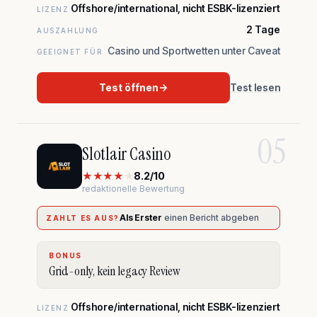
Offshore/international, nicht ESBK-lizenziert
LIZENZ
2 Tage
AUSZAHLUNG
Casino und Sportwetten unter Caveat
GEEIGNET FÜR
Test öffnen
->
Test lesen
05
Slotlair Casino
★★★★
★
8.2/10
redaktionelle Bewertung
Als Erster
einen Bericht abgeben
ZAHLT ES AUS?
BONUS
Grid-only, kein legacy Review
Offshore/international, nicht ESBK-lizenziert
LIZENZ