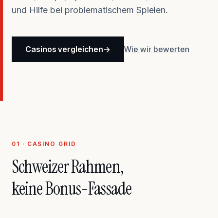
und Hilfe bei problematischem Spielen.
Casinos vergleichen
->
Wie wir bewerten
01 · CASINO GRID
Schweizer Rahmen,
keine Bonus-Fassade