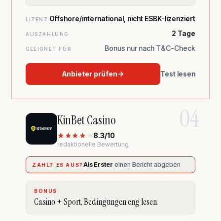
Offshore/international, nicht ESBK-lizenziert
LIZENZ
2 Tage
AUSZAHLUNG
Bonus nur nach T&C-Check
GEEIGNET FÜR
Anbieter prüfen
->
Test lesen
04
KinBet Casino
★★★★
★
8.3/10
redaktionelle Bewertung
Als Erster
einen Bericht abgeben
ZAHLT ES AUS?
BONUS
Casino + Sport, Bedingungen eng lesen