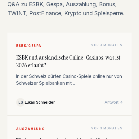
Q&A zu ESBK, Gespa, Auszahlung, Bonus,
TWINT, PostFinance, Krypto und Spielsperre.
VOR 3 MONATEN
ESBK/GESPA
ESBK und ausländische Online-Casinos: was ist
2026 erlaubt?
In der Schweiz dürfen Casino-Spiele online nur von
Schweizer Spielbanken mit
Konzessionserweiterung und ESBK-Bewilligung
angeboten werden. Nicht bewilligte...
LS
Lukas Schneider
Antwort ->
VOR 3 MONATEN
AUSZAHLUNG