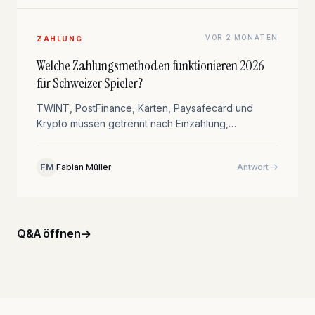
VOR 2 MONATEN
ZAHLUNG
Welche Zahlungsmethoden funktionieren 2026
für Schweizer Spieler?
TWINT, PostFinance, Karten, Paysafecard und
Krypto müssen getrennt nach Einzahlung,
Auszahlung, KYC und Bonusberechtigung bewertet
werden.
FM
Fabian Müller
Antwort ->
Q&A öffnen
->