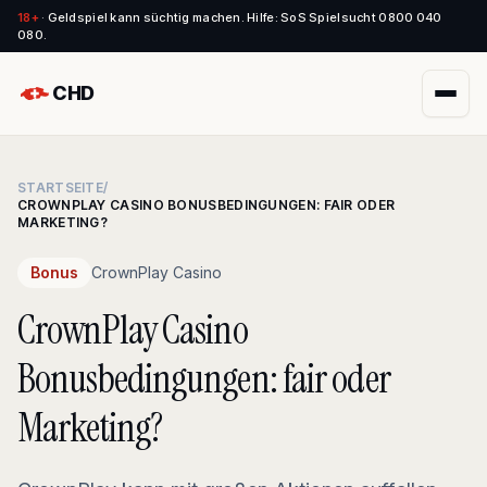
18+
·
Geldspiel kann süchtig machen. Hilfe: SoS Spielsucht 0800 040
080.
CHD
STARTSEITE
/
CROWNPLAY CASINO BONUSBEDINGUNGEN: FAIR ODER
MARKETING?
Bonus
CrownPlay Casino
CrownPlay Casino
Bonusbedingungen: fair oder
Marketing?