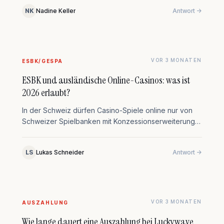
NK
Nadine Keller
Antwort ->
VOR 3 MONATEN
ESBK/GESPA
ESBK und ausländische Online-Casinos: was ist
2026 erlaubt?
In der Schweiz dürfen Casino-Spiele online nur von
Schweizer Spielbanken mit Konzessionserweiterung
und...
LS
Lukas Schneider
Antwort ->
VOR 3 MONATEN
AUSZAHLUNG
Wie lange dauert eine Auszahlung bei Luckywave