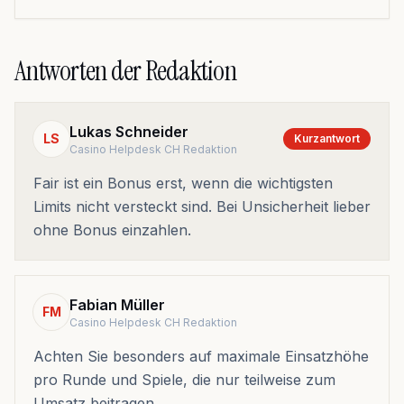
Antworten der Redaktion
Lukas Schneider
LS
Kurzantwort
Casino Helpdesk CH Redaktion
Fair ist ein Bonus erst, wenn die wichtigsten
Limits nicht versteckt sind. Bei Unsicherheit lieber
ohne Bonus einzahlen.
Fabian Müller
FM
Casino Helpdesk CH Redaktion
Achten Sie besonders auf maximale Einsatzhöhe
pro Runde und Spiele, die nur teilweise zum
Umsatz beitragen.