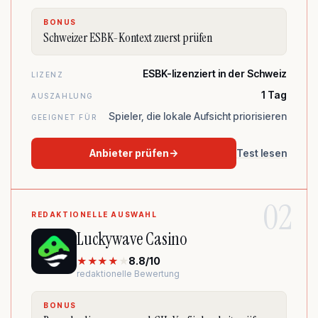
BONUS
Schweizer ESBK-Kontext zuerst prüfen
ESBK-lizenziert in der Schweiz
LIZENZ
1 Tag
AUSZAHLUNG
Spieler, die lokale Aufsicht priorisieren
GEEIGNET FÜR
Anbieter prüfen
->
Test lesen
02
REDAKTIONELLE AUSWAHL
Luckywave Casino
★★★★
★
8.8/10
redaktionelle Bewertung
BONUS