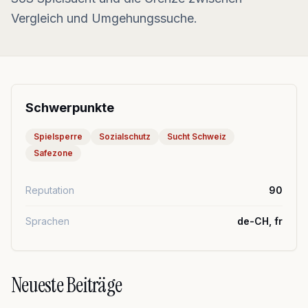
Vergleich und Umgehungssuche.
Schwerpunkte
Spielsperre
Sozialschutz
Sucht Schweiz
Safezone
Reputation
90
Sprachen
de-CH, fr
Neueste Beiträge