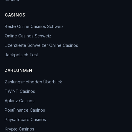
CASINOS
Beste Online Casinos Schweiz
Online Casinos Schweiz
Lizenzierte Schweizer Online Casinos
Jackpots.ch Test
ZAHLUNGEN
Zahlungsmethoden Überblick
TWINT Casinos
Aplauz Casinos
PostFinance Casinos
Paysafecard Casinos
Krypto Casinos