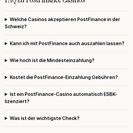
Welche Casinos akzeptieren PostFinance in der
Schweiz?
Kann ich mit PostFinance auch auszahlen lassen?
Wie hoch ist die Mindesteinzahlung?
Kostet die PostFinance-Einzahlung Gebühren?
Ist ein PostFinance-Casino automatisch ESBK-
lizenziert?
Was ist der wichtigste Check?