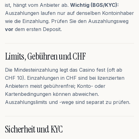
ist, hängt vom Anbieter ab.
Wichtig (BGS/KYC):
Auszahlungen laufen nur auf denselben Kontoinhaber
wie die Einzahlung. Prüfen Sie den Auszahlungsweg
vor
dem ersten Deposit.
Limits, Gebühren und CHF
Die Mindesteinzahlung legt das Casino fest (oft ab
CHF 10). Einzahlungen in CHF sind bei lizenzierten
Anbietern meist gebührenfrei; Konto- oder
Kartenbedingungen können abweichen.
Auszahlungslimits und -wege sind separat zu prüfen.
Sicherheit und KYC