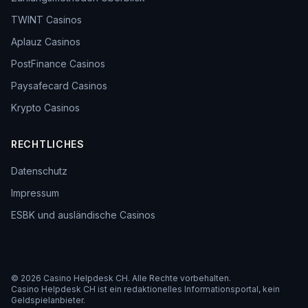
TWINT Casinos
Aplauz Casinos
PostFinance Casinos
Paysafecard Casinos
Krypto Casinos
RECHTLICHES
Datenschutz
Impressum
ESBK und ausländische Casinos
© 2026 Casino Helpdesk CH. Alle Rechte vorbehalten.
Casino Helpdesk CH ist ein redaktionelles Informationsportal, kein
Geldspielanbieter.