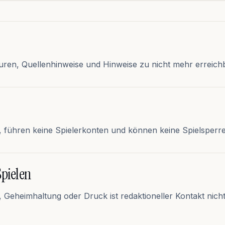
turen, Quellenhinweise und Hinweise zu nicht mehr erreic
, führen keine Spielerkonten und können keine Spielsperr
pielen
, Geheimhaltung oder Druck ist redaktioneller Kontakt nich