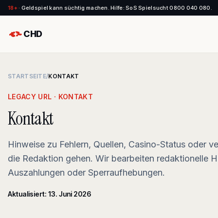
18+
·
Geldspiel kann süchtig machen. Hilfe: SoS Spielsucht 0800 040 080.
CHD
STARTSEITE
/
KONTAKT
LEGACY URL · KONTAKT
Kontakt
Hinweise zu Fehlern, Quellen, Casino-Status oder 
die Redaktion gehen. Wir bearbeiten redaktionelle H
Auszahlungen oder Sperraufhebungen.
Aktualisiert: 13. Juni 2026