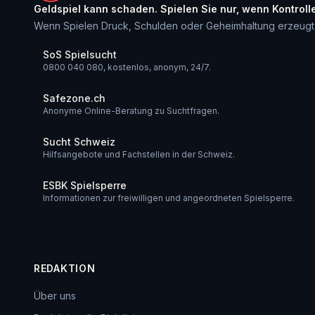
Geldspiel kann schaden. Spielen Sie nur, wenn Kontrolle
Wenn Spielen Druck, Schulden oder Geheimhaltung erzeugt, sol
SoS Spielsucht
0800 040 080, kostenlos, anonym, 24/7.
Safezone.ch
Anonyme Online-Beratung zu Suchtfragen.
Sucht Schweiz
Hilfsangebote und Fachstellen in der Schweiz.
ESBK Spielsperre
Informationen zur freiwilligen und angeordneten Spielsperre.
REDAKTION
Über uns