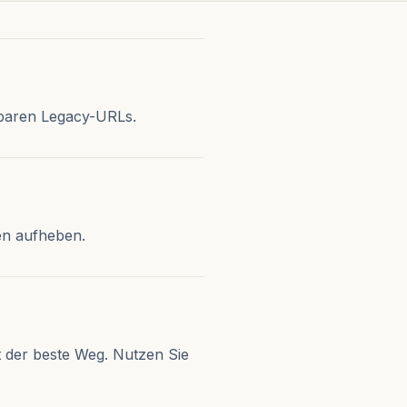
hbaren Legacy-URLs.
en aufheben.
t der beste Weg. Nutzen Sie