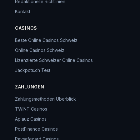
Redaktionelle Richtlinien
Kontakt
CASINOS
Beste Online Casinos Schweiz
Online Casinos Schweiz
Lizenzierte Schweizer Online Casinos
Jackpots.ch Test
ZAHLUNGEN
Zahlungsmethoden Überblick
TWINT Casinos
Aplauz Casinos
PostFinance Casinos
Paysafecard Casinos