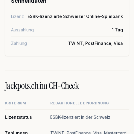
Schnelldaten
Lizenz
ESBK-lizenzierte Schweizer Online-Spielbank
Auszahlung
1 Tag
Zahlung
TWINT, PostFinance, Visa
Jackpots.ch im CH-Check
KRITERIUM
REDAKTIONELLE EINORDNUNG
Lizenzstatus
ESBK-lizenziert in der Schweiz
Zahlungen
TWINT, PostFinance, Visa, Mastercard