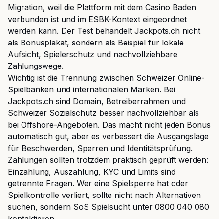
Migration, weil die Plattform mit dem Casino Baden
verbunden ist und im ESBK-Kontext eingeordnet
werden kann. Der Test behandelt Jackpots.ch nicht
als Bonusplakat, sondern als Beispiel für lokale
Aufsicht, Spielerschutz und nachvollziehbare
Zahlungswege.
Wichtig ist die Trennung zwischen Schweizer Online-
Spielbanken und internationalen Marken. Bei
Jackpots.ch sind Domain, Betreiberrahmen und
Schweizer Sozialschutz besser nachvollziehbar als
bei Offshore-Angeboten. Das macht nicht jeden Bonus
automatisch gut, aber es verbessert die Ausgangslage
für Beschwerden, Sperren und Identitätsprüfung.
Zahlungen sollten trotzdem praktisch geprüft werden:
Einzahlung, Auszahlung, KYC und Limits sind
getrennte Fragen. Wer eine Spielsperre hat oder
Spielkontrolle verliert, sollte nicht nach Alternativen
suchen, sondern SoS Spielsucht unter 0800 040 080
kontaktieren.