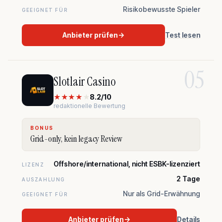
Risikobewusste Spieler
GEEIGNET FÜR
Anbieter prüfen
->
Test lesen
05
Slotlair Casino
★★★★
★
8.2/10
redaktionelle Bewertung
BONUS
Grid-only, kein legacy Review
Offshore/international, nicht ESBK-lizenziert
LIZENZ
2 Tage
AUSZAHLUNG
Nur als Grid-Erwähnung
GEEIGNET FÜR
Anbieter prüfen
->
Details