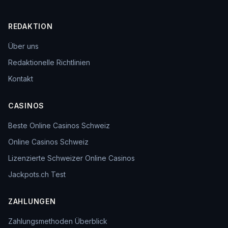
REDAKTION
Über uns
Redaktionelle Richtlinien
Kontakt
CASINOS
Beste Online Casinos Schweiz
Online Casinos Schweiz
Lizenzierte Schweizer Online Casinos
Jackpots.ch Test
ZAHLUNGEN
Zahlungsmethoden Überblick