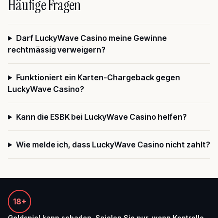
Häufige Fragen
Darf LuckyWave Casino meine Gewinne
rechtmässig verweigern?
Funktioniert ein Karten-Chargeback gegen
LuckyWave Casino?
Kann die ESBK bei LuckyWave Casino helfen?
Wie melde ich, dass LuckyWave Casino nicht zahlt?
18+
Geldspiel kann schaden. Spielen Sie nur, wenn Kontrolle,