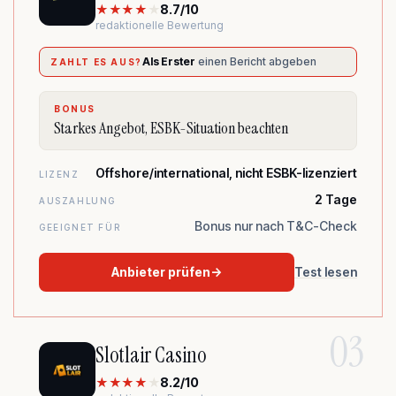
★★★★
★
8.7/10
redaktionelle Bewertung
Als Erster
einen Bericht abgeben
ZAHLT ES AUS?
BONUS
Starkes Angebot, ESBK-Situation beachten
Offshore/international, nicht ESBK-lizenziert
LIZENZ
2 Tage
AUSZAHLUNG
Bonus nur nach T&C-Check
GEEIGNET FÜR
Anbieter prüfen
->
Test lesen
03
Slotlair Casino
★★★★
★
8.2/10