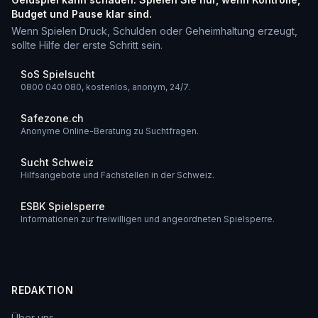
Budget und Pause klar sind.
Wenn Spielen Druck, Schulden oder Geheimhaltung erzeugt,
sollte Hilfe der erste Schritt sein.
SoS Spielsucht
0800 040 080, kostenlos, anonym, 24/7.
Safezone.ch
Anonyme Online-Beratung zu Suchtfragen.
Sucht Schweiz
Hilfsangebote und Fachstellen in der Schweiz.
ESBK Spielsperre
Informationen zur freiwilligen und angeordneten Spielsperre.
REDAKTION
Über uns