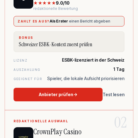
★★★★★
9.0/10
redaktionelle Bewertung
Als Erster
einen Bericht abgeben
ZAHLT ES AUS?
BONUS
Schweizer ESBK-Kontext zuerst prüfen
ESBK-lizenziert in der Schweiz
LIZENZ
1 Tag
AUSZAHLUNG
Spieler, die lokale Aufsicht priorisieren
GEEIGNET FÜR
Anbieter prüfen
->
Test lesen
02
REDAKTIONELLE AUSWAHL
CrownPlay Casino