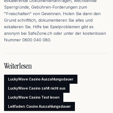
eskalierende Dokumentenanfragen, wechselnde
Sperrgründe, Gebühren-Forderungen zum
"Freischalten" von Gewinnen. Holen Sie dann den
Grund schriftlich, dokumentieren Sie alles und
eskalieren Sie. Hilfe bei Spielproblemen gibt es
anonym bei SafeZone.ch oder unter der kostenlosen
Nummer 0800 040 080.
Weiterlesen
LuckyWave Casino Auszahlungsdauer
LuckyWave Casino zahlt nicht aus
LuckyWave Casino Test lesen
Leitfaden: Casino Auszahlungsdauer