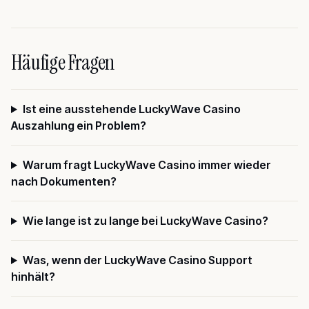
Häufige Fragen
Ist eine ausstehende LuckyWave Casino
Auszahlung ein Problem?
Warum fragt LuckyWave Casino immer wieder
nach Dokumenten?
Wie lange ist zu lange bei LuckyWave Casino?
Was, wenn der LuckyWave Casino Support
hinhält?