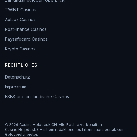
TWINT Casinos
Aplauz Casinos
PostFinance Casinos
Paysafecard Casinos
Krypto Casinos
RECHTLICHES
Datenschutz
Impressum
ESBK und ausländische Casinos
© 2026 Casino Helpdesk CH. Alle Rechte vorbehalten.
Casino Helpdesk CH ist ein redaktionelles Informationsportal, kein
Geldspielanbieter.