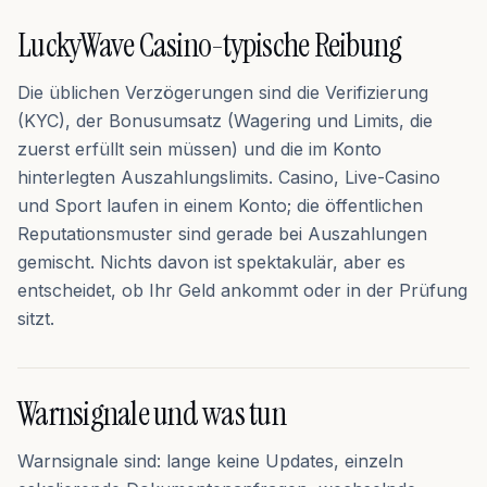
LuckyWave Casino-typische Reibung
Die üblichen Verzögerungen sind die Verifizierung
(KYC), der Bonusumsatz (Wagering und Limits, die
zuerst erfüllt sein müssen) und die im Konto
hinterlegten Auszahlungslimits. Casino, Live-Casino
und Sport laufen in einem Konto; die öffentlichen
Reputationsmuster sind gerade bei Auszahlungen
gemischt. Nichts davon ist spektakulär, aber es
entscheidet, ob Ihr Geld ankommt oder in der Prüfung
sitzt.
Warnsignale und was tun
Warnsignale sind: lange keine Updates, einzeln