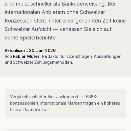
sind meist schneller als Banküberweisung. Bei
internationalen Anbietern ohne Schweizer
Konzession steht hinter einer genannten Zeit keine
Schweizer Aufsicht — verlassen Sie sich auf
echte Spielerberichte.
Aktualisiert: 30. Juni 2026
Von
Fabian Müller
· Redaktor für Lizenzfragen, Auszahlungen
und Schweizer Zahlungsmethoden.
Vergleichsanbieter. Nur Jackpots.ch ist ESBK-
konzessioniert; internationale Marken tragen ein höheres
Risiko. Partnerlinks.