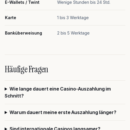
E-Wallets / Twint
Wenige Stunden bis 24 Std.
Karte
1 bis 3 Werktage
Banküberweisung
2 bis 5 Werktage
Häufige Fragen
Wie lange dauert eine Casino-Auszahlung im
Schnitt?
Warum dauert meine erste Auszahlung länger?
Sind internationale Casinos langsamer?