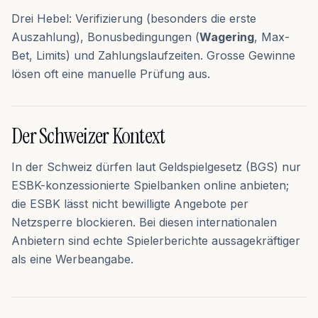
Drei Hebel: Verifizierung (besonders die erste
Auszahlung), Bonusbedingungen (
Wagering
, Max-
Bet, Limits) und Zahlungslaufzeiten. Grosse Gewinne
lösen oft eine manuelle Prüfung aus.
Der Schweizer Kontext
In der Schweiz dürfen laut Geldspielgesetz (BGS) nur
ESBK-konzessionierte Spielbanken online anbieten;
die ESBK lässt nicht bewilligte Angebote per
Netzsperre blockieren. Bei diesen internationalen
Anbietern sind echte Spielerberichte aussagekräftiger
als eine Werbeangabe.