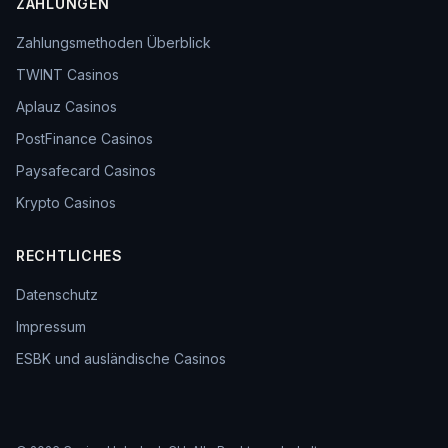
ZAHLUNGEN
Zahlungsmethoden Überblick
TWINT Casinos
Aplauz Casinos
PostFinance Casinos
Paysafecard Casinos
Krypto Casinos
RECHTLICHES
Datenschutz
Impressum
ESBK und ausländische Casinos