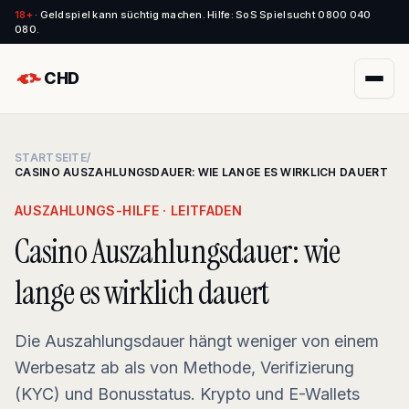
18+
·
Geldspiel kann süchtig machen. Hilfe: SoS Spielsucht 0800 040
080.
CHD
STARTSEITE
/
CASINO AUSZAHLUNGSDAUER: WIE LANGE ES WIRKLICH DAUERT
AUSZAHLUNGS-HILFE · LEITFADEN
Casino Auszahlungsdauer: wie
lange es wirklich dauert
Die Auszahlungsdauer hängt weniger von einem
Werbesatz ab als von Methode, Verifizierung
(KYC) und Bonusstatus. Krypto und E-Wallets