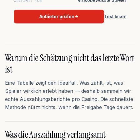
Risikobewusste Spieler
GEEIGNET FÜR
Anbieter prüfen
->
Test lesen
Warum die Schätzung nicht das letzte Wort
ist
Eine Tabelle zeigt den Idealfall. Was zählt, ist, was
Spieler wirklich erlebt haben — deshalb sammeln wir
echte Auszahlungsberichte pro Casino. Die schnellste
Methode nützt nichts, wenn die Freigabe Tage dauert.
Was die Auszahlung verlangsamt