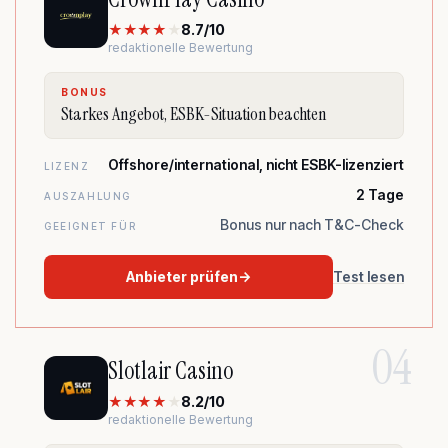
★★★★
★
8.7/10
redaktionelle Bewertung
BONUS
Starkes Angebot, ESBK-Situation beachten
Offshore/international, nicht ESBK-lizenziert
LIZENZ
2 Tage
AUSZAHLUNG
Bonus nur nach T&C-Check
GEEIGNET FÜR
Anbieter prüfen
->
Test lesen
04
Slotlair Casino
★★★★
★
8.2/10
redaktionelle Bewertung