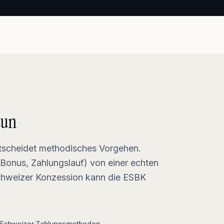
tun
ntscheidet methodisches Vorgehen.
Bonus, Zahlungslauf) von einer echten
Schweizer Konzession kann die ESBK
d Schweizer Zahlungsmethoden.