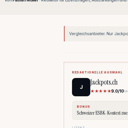
Vergleichsanbieter. Nur Jackpot
REDAKTIONELLE AUSWAHL
Jackpots.ch
J
★★★★★
9.0/10
re
BONUS
Schweizer ESBK-Kontext zuer
LIZENZ