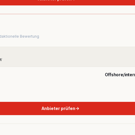
daktionelle Bewertung
ew
Offshore/intern
Anbieter prüfen
->