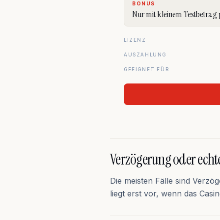
BONUS
Nur mit kleinem Testbetrag 
LIZENZ
AUSZAHLUNG
GEEIGNET FÜR
Verzögerung oder echt
Die meisten Fälle sind Verzö
liegt erst vor, wenn das Casi