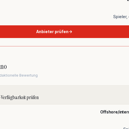
Spieler,
Anbieter prüfen
->
ino
daktionelle Bewertung
erfügbarkeit prüfen
Offshore/intern