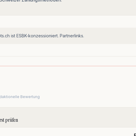
s.ch ist ESBK-konzessioniert. Partnerlinks.
daktionelle Bewertung
st prüfen
E