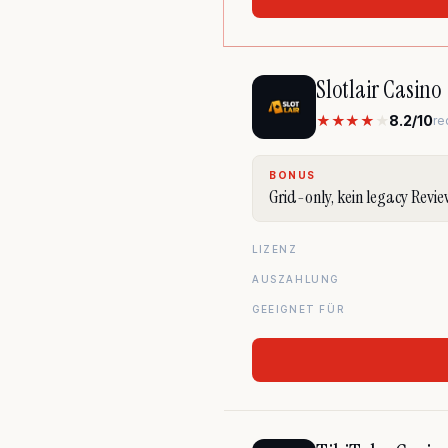
Slotlair Casino
★★★★
★
8.2/10
re
BONUS
Grid-only, kein legacy Revi
LIZENZ
AUSZAHLUNG
GEEIGNET FÜR