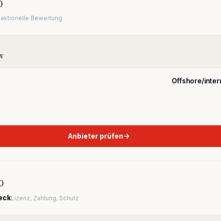
o
daktionelle Bewertung
ew
Offshore/intern
Anbieter prüfen
->
o
eck
Lizenz, Zahlung, Schutz