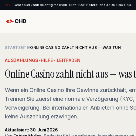
18+
·
Geldspiel kann süchtig machen. Hilfe: SoS Spielsucht 0800 040 080.
CHD
STARTSEITE
/
ONLINE CASINO ZAHLT NICHT AUS — WAS TUN
AUSZAHLUNGS-HILFE · LEITFADEN
Online Casino zahlt nicht aus — was 
Wenn ein Online Casino Ihre Gewinne zurückhält, e
Trennen Sie zuerst eine normale Verzögerung (KYC, 
Verweigerung. Bei internationalen Anbietern ohne 
keine Auszahlung erzwingen.
Aktualisiert: 30. Juni 2026
Von
Fabian Müller
· Redaktor für Lizenzfragen, Auszahlungen un