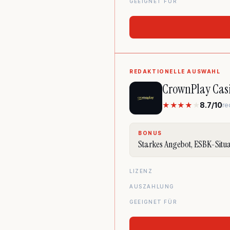
GEEIGNET FÜR
REDAKTIONELLE AUSWAHL
CrownPlay Cas
★★★★
★
8.7/10
re
BONUS
Starkes Angebot, ESBK-Situa
LIZENZ
AUSZAHLUNG
GEEIGNET FÜR