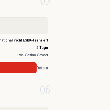
05
ational, nicht ESBK-lizenziert
2 Tage
Live-Casino Caveat
Details
06