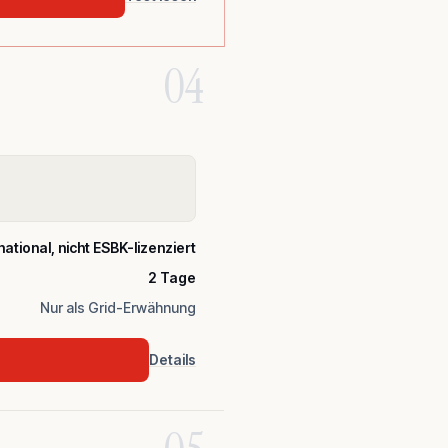
04
ational, nicht ESBK-lizenziert
2 Tage
Nur als Grid-Erwähnung
Details