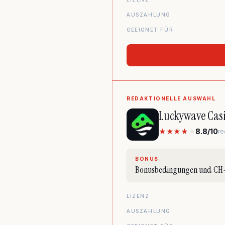
AUSZAHLUNG
GEEIGNET FÜR
REDAKTIONELLE AUSWAHL
Luckywave Cas
★★★★
★
8.8/10
re
BONUS
Bonusbedingungen und CH-V
LIZENZ
AUSZAHLUNG