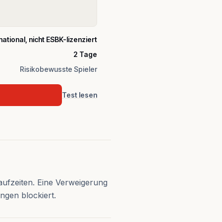
ational, nicht ESBK-lizenziert
2 Tage
Risikobewusste Spieler
Test lesen
aufzeiten. Eine Verweigerung
ngen blockiert.