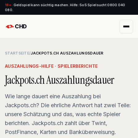
18+
·
Geldspiel kann süchtig machen. Hilfe: SoS Spielsucht 0800 040
080.
CHD
STARTSEITE
/
JACKPOTS.CH AUSZAHLUNGSDAUER
AUSZAHLUNGS-HILFE · SPIELERBERICHTE
Jackpots.ch Auszahlungsdauer
Wie lange dauert eine Auszahlung bei
Jackpots.ch? Die ehrliche Antwort hat zwei Teile:
unsere Schätzung und das, was echte Spieler
berichten. Jackpots.ch zahlt über Twint,
PostFinance, Karten und Banküberweisung.