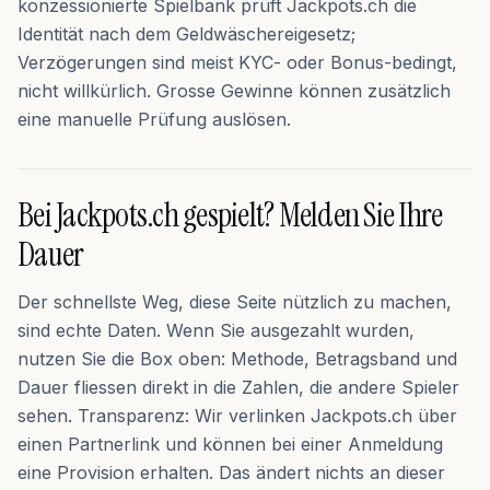
konzessionierte Spielbank prüft Jackpots.ch die
Identität nach dem Geldwäschereigesetz;
Verzögerungen sind meist KYC- oder Bonus-bedingt,
nicht willkürlich. Grosse Gewinne können zusätzlich
eine manuelle Prüfung auslösen.
Bei Jackpots.ch gespielt? Melden Sie Ihre
Dauer
Der schnellste Weg, diese Seite nützlich zu machen,
sind echte Daten. Wenn Sie ausgezahlt wurden,
nutzen Sie die Box oben: Methode, Betragsband und
Dauer fliessen direkt in die Zahlen, die andere Spieler
sehen. Transparenz: Wir verlinken Jackpots.ch über
einen Partnerlink und können bei einer Anmeldung
eine Provision erhalten. Das ändert nichts an dieser