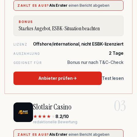
Als Erster
einen Bericht abgeben
ZAHLT ES AUS?
BONUS
Starkes Angebot, ESBK-Situation beachten
Offshore/international, nicht ESBK-lizenziert
LIZENZ
2 Tage
AUSZAHLUNG
Bonus nur nach T&C-Check
GEEIGNET FÜR
Anbieter prüfen
->
Test lesen
03
Slotlair Casino
★★★★
★
8.2/10
redaktionelle Bewertung
Als Erster
einen Bericht abgeben
ZAHLT ES AUS?