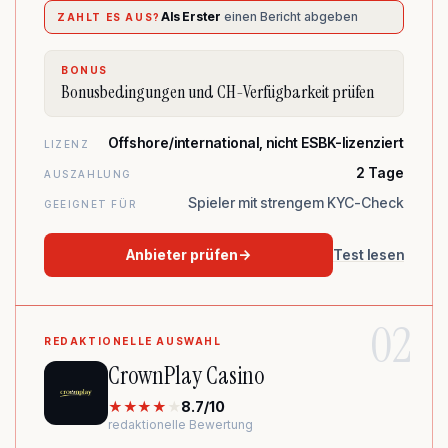
Als Erster
einen Bericht abgeben
ZAHLT ES AUS?
BONUS
Bonusbedingungen und CH-Verfügbarkeit prüfen
Offshore/international, nicht ESBK-lizenziert
LIZENZ
2 Tage
AUSZAHLUNG
Spieler mit strengem KYC-Check
GEEIGNET FÜR
Anbieter prüfen
->
Test lesen
02
REDAKTIONELLE AUSWAHL
CrownPlay Casino
★★★★
★
8.7/10
redaktionelle Bewertung