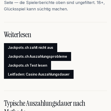
Seite — die Spielerberichte oben sind ungefiltert. 18+,
Glücksspiel kann süchtig machen.
Weiterlesen
Jackpots.ch zahlt nicht aus
Jackpots.ch Auszahlungsprobleme
Jackpots.ch Test lesen
Leitfaden: Casino Auszahlungsdauer
Typische Auszahlungsdauer nach