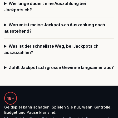
Wie lange dauert eine Auszahlung bei
Jackpots.ch?
Warum ist meine Jackpots.ch Auszahlung noch
ausstehend?
Was ist der schnellste Weg, bei Jackpots.ch
auszuzahlen?
Zahlt Jackpots.ch grosse Gewinne langsamer aus?
18+
Geldspiel kann schaden. Spielen Sie nur, wenn Kontrolle,
Budget und Pause klar sind.