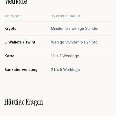
Methode
METHODE
TYPISCHE DAUER
Krypto
Minuten bis wenige Stunden
E-Wallets / Twint
Wenige Stunden bis 24 Std.
Karte
1 bis 3 Werktage
Banküberweisung
2 bis 5 Werktage
Häufige Fragen